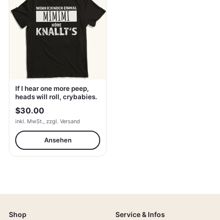
If I hear one more peep,
heads will roll, crybabies.
$30.00
inkl. MwSt., zzgl. Versand
Ansehen
Shop
Service & Infos