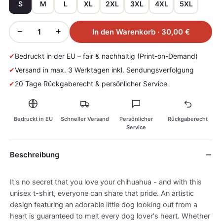
S
M
L
XL
2XL
3XL
4XL
5XL
−
+
In den Warenkorb · 30,00 €
✔
Bedruckt in der EU – fair & nachhaltig (Print-on-Demand)
✔
Versand in max. 3 Werktagen inkl. Sendungsverfolgung
✔
20 Tage Rückgaberecht & persönlicher Service
Bedruckt in EU
Schneller Versand
Persönlicher
Rückgaberecht
Service
Beschreibung
It's no secret that you love your chihuahua - and with this
unisex t-shirt, everyone can share that pride. An artistic
design featuring an adorable little dog looking out from a
heart is guaranteed to melt every dog lover's heart. Whether