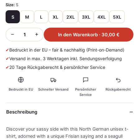
Size:
S
S
M
L
XL
2XL
3XL
4XL
5XL
−
+
In den Warenkorb · 30,00 €
✔
Bedruckt in der EU – fair & nachhaltig (Print-on-Demand)
✔
Versand in max. 3 Werktagen inkl. Sendungsverfolgung
✔
20 Tage Rückgaberecht & persönlicher Service
Bedruckt in EU
Schneller Versand
Persönlicher
Rückgaberecht
Service
Beschreibung
Discover your sassy side with this North German unisex t-
shirt, adorned with a unique Frisian saying and a seagull