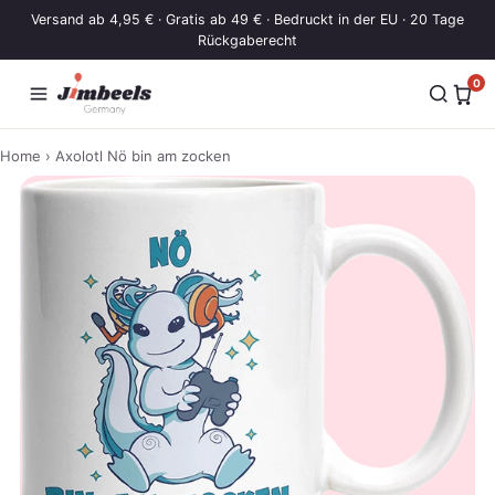
Zum Inhalt springen
Versand ab 4,95 € · Gratis ab 49 € · Bedruckt in der EU · 20 Tage
Rückgaberecht
0
Home
› Axolotl Nö bin am zocken