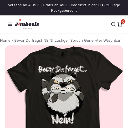
Zum Inhalt springen
Versand ab 4,95 € · Gratis ab 49 € · Bedruckt in der EU · 20 Tage
Rückgaberecht
0
Home
› Bevor Du fragst NEIN! Lustiger Spruch Genervter Waschbär