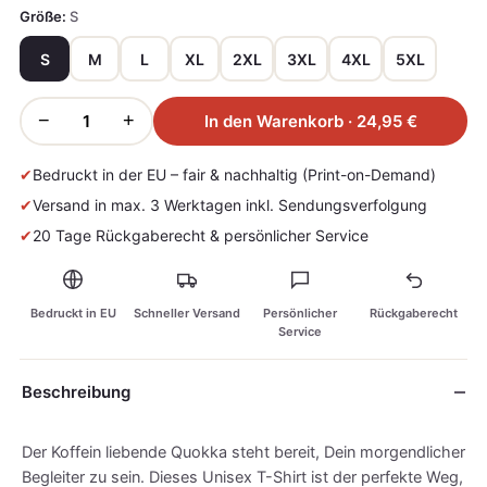
Größe:
S
S
M
L
XL
2XL
3XL
4XL
5XL
−
+
In den Warenkorb · 24,95 €
✔
Bedruckt in der EU – fair & nachhaltig (Print-on-Demand)
✔
Versand in max. 3 Werktagen inkl. Sendungsverfolgung
✔
20 Tage Rückgaberecht & persönlicher Service
Bedruckt in EU
Schneller Versand
Persönlicher
Rückgaberecht
Service
Beschreibung
Der Koffein liebende Quokka steht bereit, Dein morgendlicher
Begleiter zu sein. Dieses Unisex T-Shirt ist der perfekte Weg,