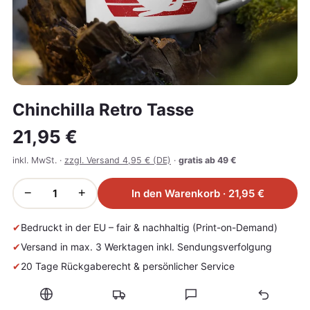
Chinchilla Retro Tasse
21,95 €
inkl. MwSt. ·
zzgl. Versand 4,95 € (DE)
·
gratis ab 49 €
−
+
In den Warenkorb · 21,95 €
✔
Bedruckt in der EU – fair & nachhaltig (Print-on-Demand)
✔
Versand in max. 3 Werktagen inkl. Sendungsverfolgung
✔
20 Tage Rückgaberecht & persönlicher Service