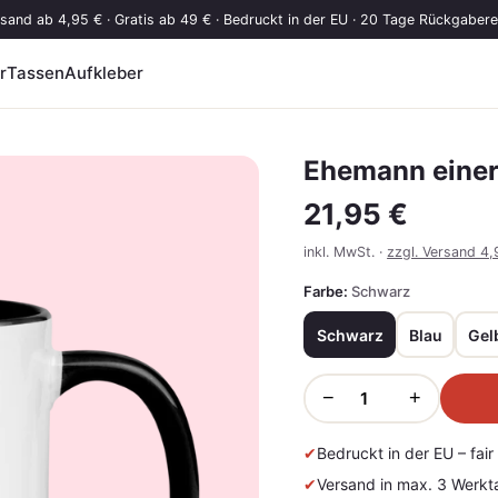
sand ab 4,95 € · Gratis ab 49 € · Bedruckt in der EU · 20 Tage Rückgaber
r
Tassen
Aufkleber
Ehemann einer
21,95 €
inkl. MwSt. ·
zzgl. Versand 4,
Farbe:
Schwarz
Schwarz
Blau
Gel
−
+
✔
Bedruckt in der EU – fai
✔
Versand in max. 3 Werkt