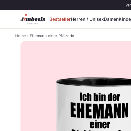
Zum Inhalt springen
Ver
Bestseller
Herren / Unisex
Damen
Kinde
Home
› Ehemann einer Pfälzerin