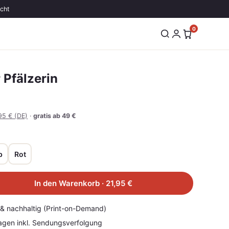
echt
0
 Pfälzerin
95 € (DE)
·
gratis ab 49 €
b
Rot
In den Warenkorb · 21,95 €
r & nachhaltig (Print-on-Demand)
agen inkl. Sendungsverfolgung