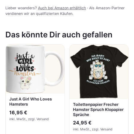
Lieber woanders?
Auch bei Amazon erhältlich
· Als Amazon-Partner
verdienen wir an qualifizierten Käufen.
Das könnte Dir auch gefallen
Just A Girl Who Loves
Hamsters
Toilettenpapier Frecher
Hamster Spruch Klopapier
16,95 €
Sprüche
inkl. MwSt., zzgl. Versand
24,95 €
inkl. MwSt., zzgl. Versand