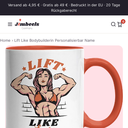
Zum Inhalt springen
Versand ab 4,95 € · Gratis ab 49 € · Bedruckt in der EU · 20 Tage
Rückgaberecht
0
Home
› Lift Like Bodybuilderin Personalisierbar Name