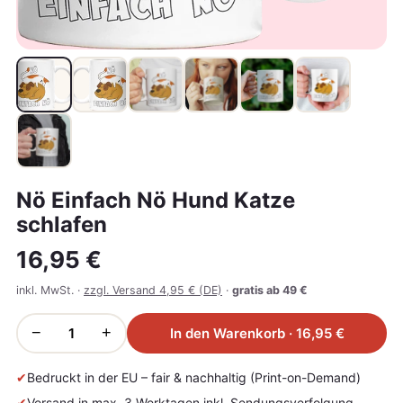
Nö Einfach Nö Hund Katze
schlafen
16,95 €
inkl. MwSt. ·
zzgl. Versand 4,95 € (DE)
·
gratis ab 49 €
−
+
In den Warenkorb · 16,95 €
✔
Bedruckt in der EU – fair & nachhaltig (Print-on-Demand)
✔
Versand in max. 3 Werktagen inkl. Sendungsverfolgung