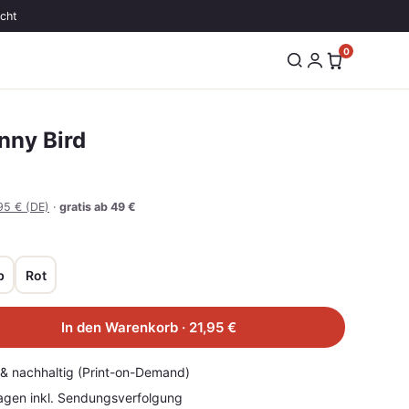
echt
0
nny Bird
95 € (DE)
·
gratis ab 49 €
b
Rot
In den Warenkorb · 21,95 €
r & nachhaltig (Print-on-Demand)
agen inkl. Sendungsverfolgung