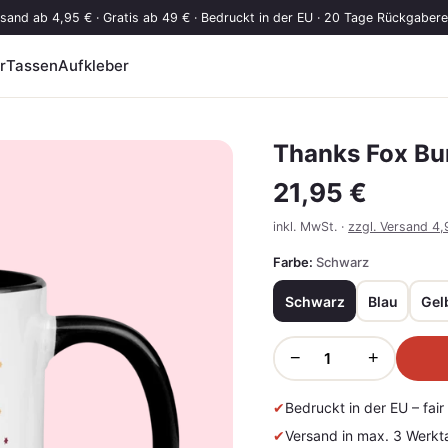
sand ab 4,95 € · Gratis ab 49 € · Bedruckt in der EU · 20 Tage Rückgaber
r
Tassen
Aufkleber
Thanks Fox Bu
21,95 €
inkl. MwSt. ·
zzgl. Versand 4,
Farbe:
Schwarz
Schwarz
Blau
Gel
−
+
✔
Bedruckt in der EU – fai
✔
Versand in max. 3 Werkt