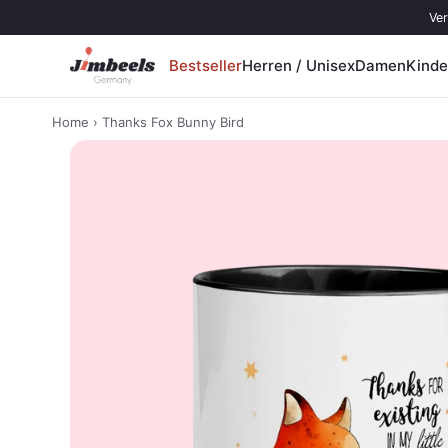
Zum Inhalt springen
Ver
Bestseller
Herren / Unisex
Damen
Kinde
Home
› Thanks Fox Bunny Bird